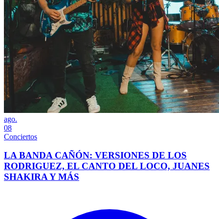
ago.
08
Conciertos
LA BANDA CAÑÓN: VERSIONES DE LOS
RODRIGUEZ, EL CANTO DEL LOCO, JUANES
SHAKIRA Y MÁS