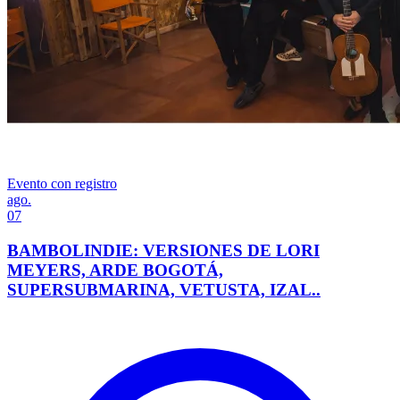
Evento con registro
ago.
07
BAMBOLINDIE: VERSIONES DE LORI
MEYERS, ARDE BOGOTÁ,
SUPERSUBMARINA, VETUSTA, IZAL..