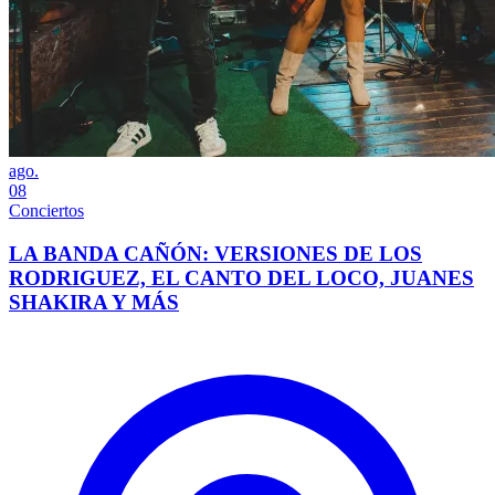
ago.
08
Conciertos
LA BANDA CAÑÓN: VERSIONES DE LOS
RODRIGUEZ, EL CANTO DEL LOCO, JUANES
SHAKIRA Y MÁS