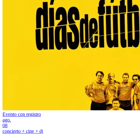
Evento con registro
ago.
08
concierto + cine + dj