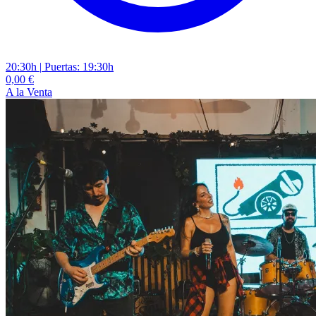
20:30h
|
Puertas: 19:30h
0,00 €
A la Venta