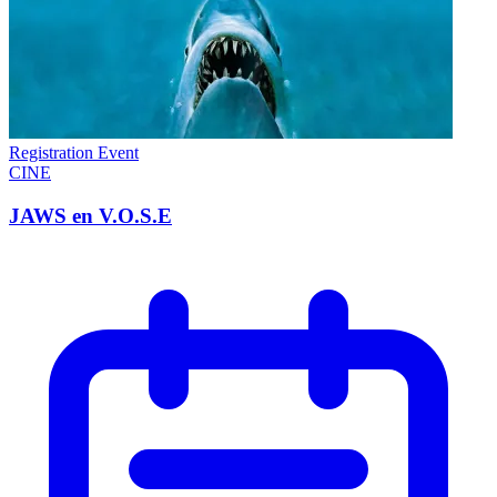
Registration Event
CINE
JAWS en V.O.S.E