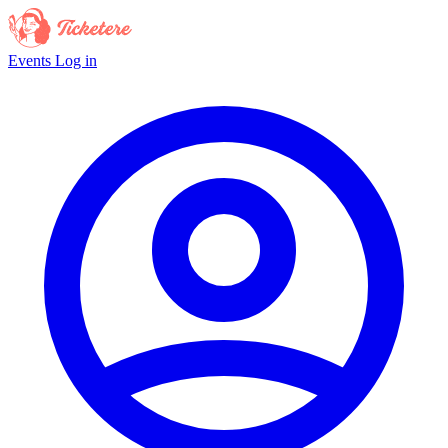
Events
Log in