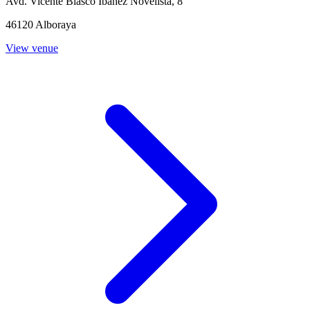
Avd. Vicente Blasco Ibañez Novelista, 8
46120 Alboraya
View venue