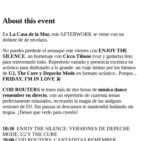
About this event
En
La Casa de la Mar,
este AFTERWORK se viene con un
doblete de de nivelazo.
No puedes perderte el arranque este viernes con
ENJOY THE
SILENCE
, un homenaje con
Cicco Tiñone
(voz y guitarra) listo
para reinventarlo todo. Repertorio variado y presencia escénica en
acústico para disfrutarlo a lo grande. un viaje íntimo por los himnos
de
U2, The Cure y Depeche Mode
en formato acústico.. Porque...
FRIDAY, I'M IN LOVE
🎤
COD ROUTERS
te traen más de dos horas de
música dance
remember en directo
, con un repertorio de cuarenta temas
perfectamente enlazados, recreando la magia de las antiguas
sesiones de DJ. Sin pausas ni descansos te mantendrá bailando sin
tregua. ¡Tienes que verlo para creerlo!
18:30
ENJOY THE SILENCE: VERSIONES DE DEPECHE
MODE, U2 Y THE CURE
20:00
COD ROUTERS: CANTADITAS REMEMBER