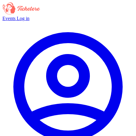
Events
Log in