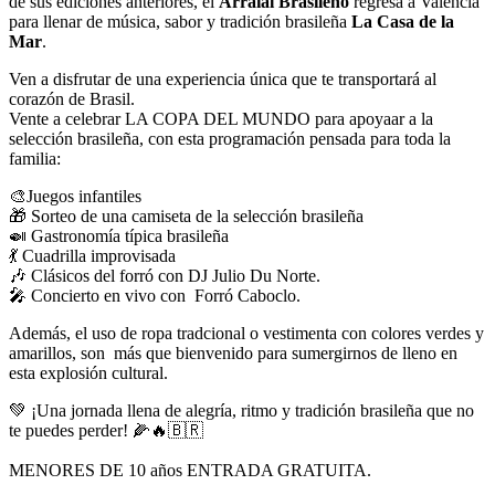
de sus ediciones anteriores, el
Arraial Brasileño
regresa a Valencia
para llenar de música, sabor y tradición brasileña
La Casa de la
Mar
.
Ven a disfrutar de una experiencia única que te transportará al
corazón de Brasil.
Vente a celebrar LA COPA DEL MUNDO para apoyaar a la
selección brasileña, con esta programación pensada para toda la
familia:
🎨Juegos infantiles
🎁 Sorteo de una camiseta de la selección brasileña
🍛 Gastronomía típica brasileña
💃 Cuadrilla improvisada
🎶 Clásicos del forró con DJ Julio Du Norte.
🎤 Concierto en vivo con Forró Caboclo.
Además, el uso de ropa tradcional o vestimenta con colores verdes y
amarillos, son más que bienvenido para sumergirnos de lleno en
esta explosión cultural.
💚 ¡Una jornada llena de alegría, ritmo y tradición brasileña que no
te puedes perder! 🌽🔥🇧🇷
MENORES DE 10 años ENTRADA GRATUITA.