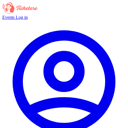
Events
Log in