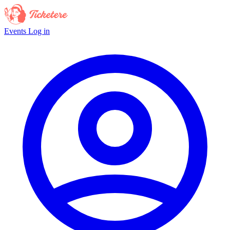
Events
Log in