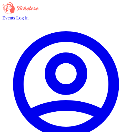
Events
Log in