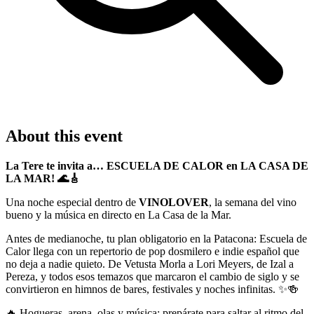
About this event
La Tere te invita a… ESCUELA DE CALOR en LA CASA DE
LA MAR! 🌊🎸
Una noche especial dentro de
VINOLOVER
, la semana del vino
bueno y la música en directo en La Casa de la Mar.
Antes de medianoche, tu plan obligatorio en la Patacona: Escuela de
Calor llega con un repertorio de pop dosmilero e indie español que
no deja a nadie quieto. De Vetusta Morla a Lori Meyers, de Izal a
Pereza, y todos esos temazos que marcaron el cambio de siglo y se
convirtieron en himnos de bares, festivales y noches infinitas. ✨🍻
🔥 Hogueras, arena, olas y música: prepárate para saltar al ritmo del