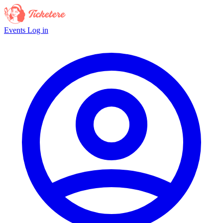
Events
Log in