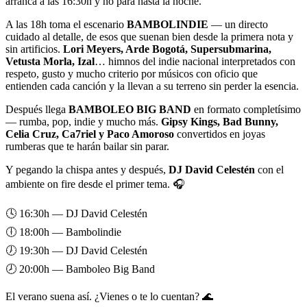
arranca a las 16:30h y no para hasta la noche.
A las 18h toma el escenario
BAMBOLINDIE
— un directo
cuidado al detalle, de esos que suenan bien desde la primera nota y
sin artificios.
Lori Meyers, Arde Bogotá, Supersubmarina,
Vetusta Morla, Izal
… himnos del indie nacional interpretados con
respeto, gusto y mucho criterio por músicos con oficio que
entienden cada canción y la llevan a su terreno sin perder la esencia.
Después llega
BAMBOLEO BIG BAND
en formato completísimo
— rumba, pop, indie y mucho más.
Gipsy Kings, Bad Bunny,
Celia Cruz, Ca7riel y Paco Amoroso
convertidos en joyas
rumberas que te harán bailar sin parar.
Y pegando la chispa antes y después,
DJ David Celestén
con el
ambiente on fire desde el primer tema. 🎧
🕓 16:30h — DJ David Celestén
🕕 18:00h — Bambolindie
🕖 19:30h — DJ David Celestén
🕗 20:00h — Bamboleo Big Band
El verano suena así. ¿Vienes o te lo cuentan? 🌊