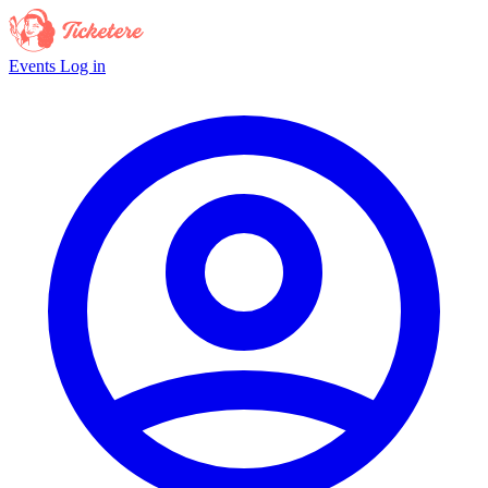
Events
Log in