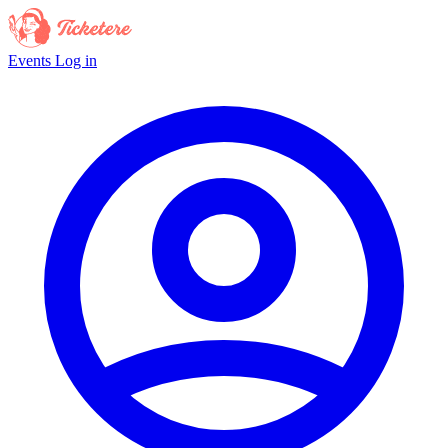
Events
Log in