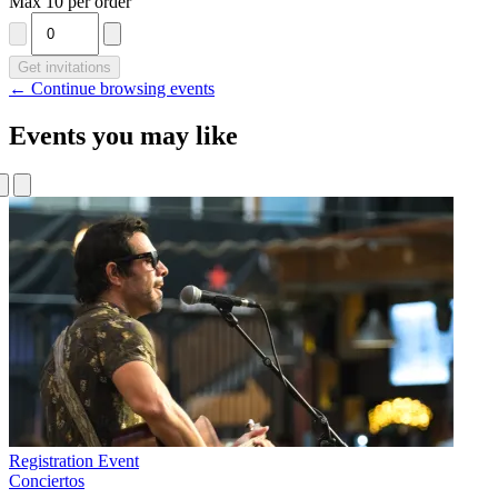
Max 10 per order
Get invitations
← Continue browsing events
Events you may like
Registration Event
Conciertos