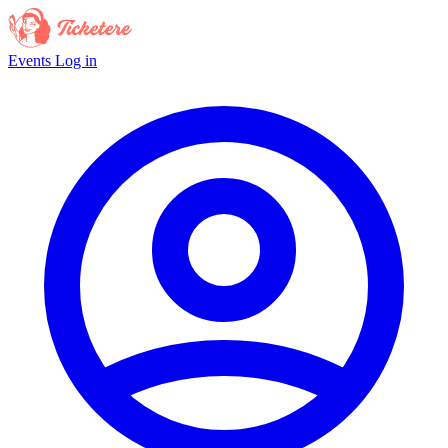
Events
Log in