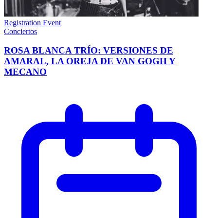
Registration Event
Conciertos
ROSA BLANCA TRÍO: VERSIONES DE
AMARAL, LA OREJA DE VAN GOGH Y
MECANO