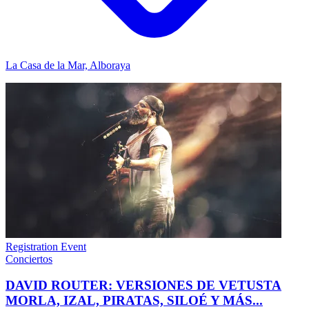
La Casa de la Mar, Alboraya
Registration Event
Conciertos
DAVID ROUTER: VERSIONES DE VETUSTA
MORLA, IZAL, PIRATAS, SILOÉ Y MÁS...