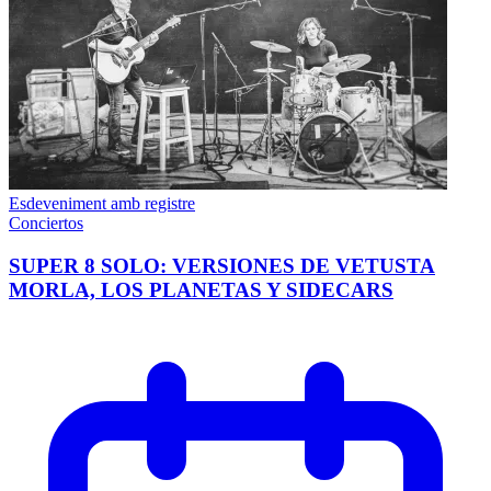
Esdeveniment amb registre
Conciertos
SUPER 8 SOLO: VERSIONES DE VETUSTA
MORLA, LOS PLANETAS Y SIDECARS