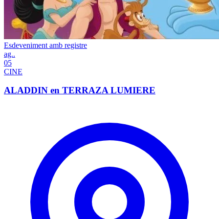
Esdeveniment amb registre
ag..
05
CINE
ALADDIN en TERRAZA LUMIERE