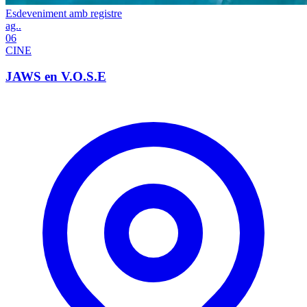
Esdeveniment amb registre
ag..
06
CINE
JAWS en V.O.S.E