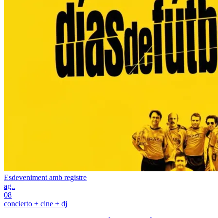
Esdeveniment amb registre
ag..
08
concierto + cine + dj