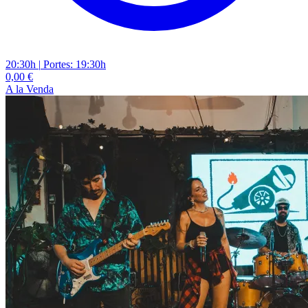
20:30h
|
Portes: 19:30h
0,00 €
A la Venda