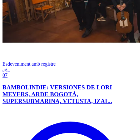
Esdeveniment amb registre
ag..
07
BAMBOLINDIE: VERSIONES DE LORI
MEYERS, ARDE BOGOTÁ,
SUPERSUBMARINA, VETUSTA, IZAL..