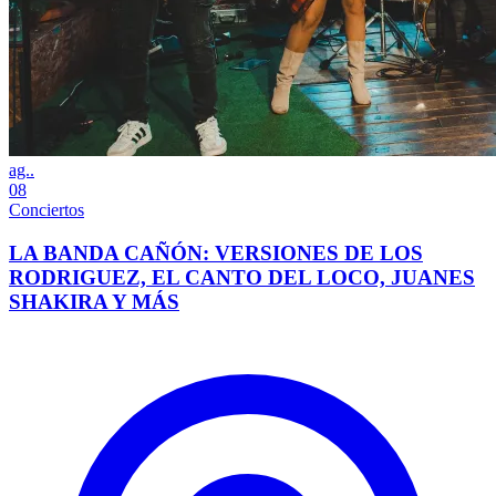
ag..
08
Conciertos
LA BANDA CAÑÓN: VERSIONES DE LOS
RODRIGUEZ, EL CANTO DEL LOCO, JUANES
SHAKIRA Y MÁS