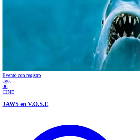
Evento con registro
ago.
06
CINE
JAWS en V.O.S.E