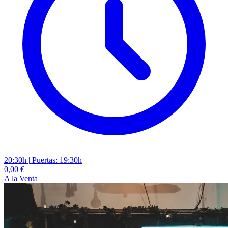
20:30h
|
Puertas: 19:30h
0,00 €
A la Venta