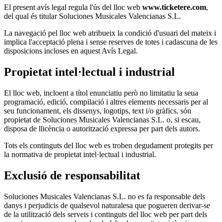
El present avís legal regula l'ús del lloc web
www.ticketere.com
,
del qual és titular Soluciones Musicales Valencianas S.L.
La navegació pel lloc web atribueix la condició d'usuari del mateix i
implica l'acceptació plena i sense reserves de totes i cadascuna de les
disposicions incloses en aquest Avís Legal.
Propietat intel·lectual i industrial
El lloc web, incloent a títol enunciatiu però no limitatiu la seua
programació, edició, compilació i altres elements necessaris per al
seu funcionament, els dissenys, logotips, text i/o gràfics, són
propietat de Soluciones Musicales Valencianas S.L. o, si escau,
disposa de llicència o autorització expressa per part dels autors.
Tots els continguts del lloc web es troben degudament protegits per
la normativa de propietat intel·lectual i industrial.
Exclusió de responsabilitat
Soluciones Musicales Valencianas S.L. no es fa responsable dels
danys i perjudicis de qualsevol naturalesa que pogueren derivar-se
de la utilització dels serveis i continguts del lloc web per part dels