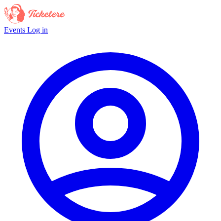
Events
Log in