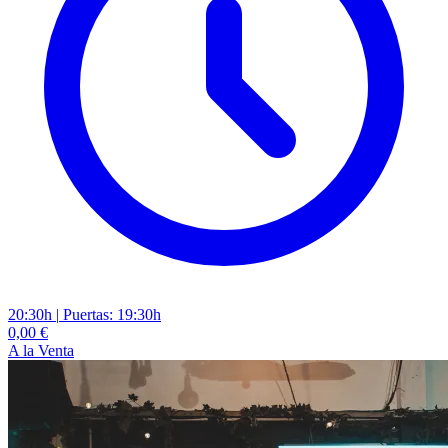
20:30h
|
Puertas: 19:30h
0,00 €
A la Venta