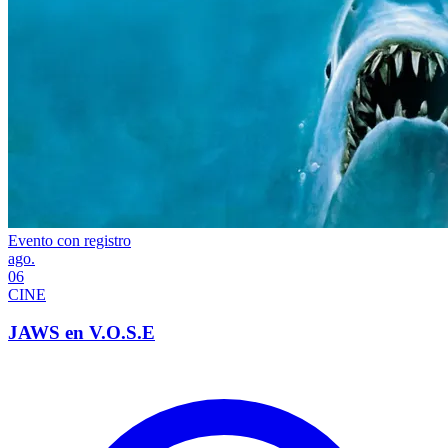
Evento con registro
ago.
06
CINE
JAWS en V.O.S.E