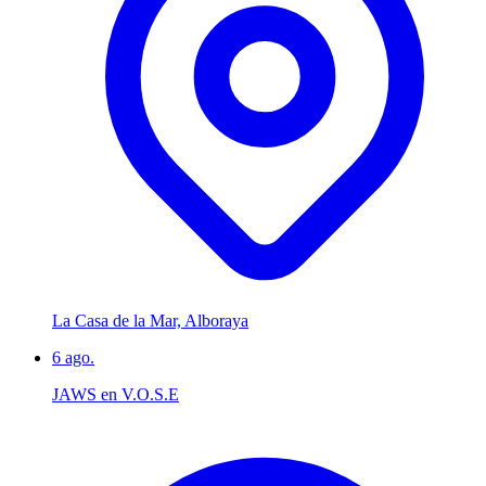
La Casa de la Mar, Alboraya
6
ago.
JAWS en V.O.S.E