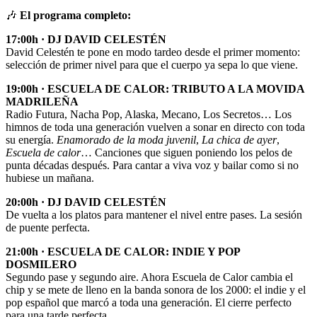
🎶
El programa completo:
17:00h · DJ DAVID CELESTÉN
David Celestén te pone en modo tardeo desde el primer momento:
selección de primer nivel para que el cuerpo ya sepa lo que viene.
19:00h · ESCUELA DE CALOR: TRIBUTO A LA MOVIDA
MADRILEÑA
Radio Futura, Nacha Pop, Alaska, Mecano, Los Secretos… Los
himnos de toda una generación vuelven a sonar en directo con toda
su energía.
Enamorado de la moda juvenil
,
La chica de ayer
,
Escuela de calor
… Canciones que siguen poniendo los pelos de
punta décadas después. Para cantar a viva voz y bailar como si no
hubiese un mañana.
20:00h · DJ DAVID CELESTÉN
De vuelta a los platos para mantener el nivel entre pases. La sesión
de puente perfecta.
21:00h · ESCUELA DE CALOR: INDIE Y POP
DOSMILERO
Segundo pase y segundo aire. Ahora Escuela de Calor cambia el
chip y se mete de lleno en la banda sonora de los 2000: el indie y el
pop español que marcó a toda una generación. El cierre perfecto
para una tarde perfecta.