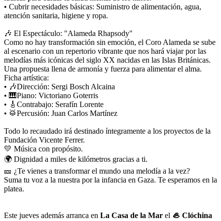
• Cubrir necesidades básicas: Suministro de alimentación, agua,
atención sanitaria, higiene y ropa.
🎶 El Espectáculo: "Alameda Rhapsody"
Como no hay transformación sin emoción, el Coro Alameda se sube
al escenario con un repertorio vibrante que nos hará viajar por las
melodías más icónicas del siglo XX nacidas en las Islas Británicas.
Una propuesta llena de armonía y fuerza para alimentar el alma.
Ficha artística:
• 🎶Dirección: Sergi Bosch Alcaina
• 🎹Piano: Victoriano Goterris
• 🎸Contrabajo: Serafín Lorente
• 🥁Percusión: Juan Carlos Martínez
Todo lo recaudado irá destinado íntegramente a los proyectos de la
Fundación Vicente Ferrer.
💛 Música con propósito.
🌍 Dignidad a miles de kilómetros gracias a ti.
🎫 ¿Te vienes a transformar el mundo una melodía a la vez?
Suma tu voz a la nuestra por la infancia en Gaza. Te esperamos en la
platea.
Este jueves además arranca en
La Casa de la Mar
el
🦪 Clóchina