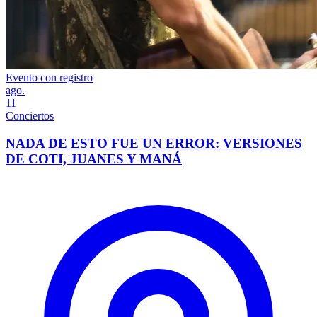
Evento con registro
ago.
11
Conciertos
NADA DE ESTO FUE UN ERROR: VERSIONES
DE COTI, JUANES Y MANÁ