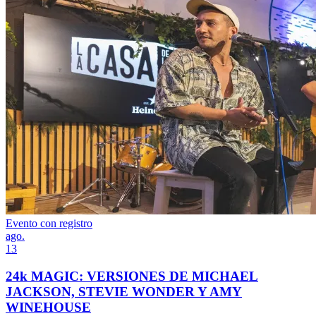
Evento con registro
ago.
13
24k MAGIC: VERSIONES DE MICHAEL
JACKSON, STEVIE WONDER Y AMY
WINEHOUSE