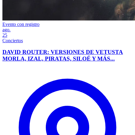
Evento con registro
ago.
25
Conciertos
DAVID ROUTER: VERSIONES DE VETUSTA
MORLA, IZAL, PIRATAS, SILOÉ Y MÁS...