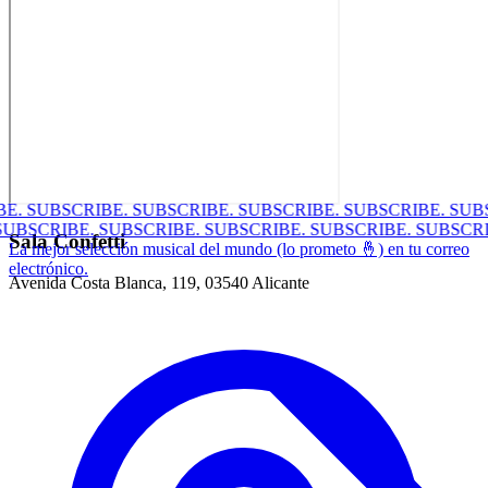
E.
SUBSCRIBE.
SUBSCRIBE.
SUBSCRIBE.
SUBSCRIBE.
SUBS
.
SUBSCRIBE.
SUBSCRIBE.
SUBSCRIBE.
SUBSCRIBE.
SUBSC
Sala Confetti
La mejor selección musical del mundo (lo prometo 🤞) en tu correo
electrónico.
Avenida Costa Blanca, 119, 03540 Alicante