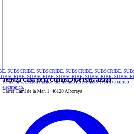
E.
SUBSCRIBE.
SUBSCRIBE.
SUBSCRIBE.
SUBSCRIBE.
SUBS
.
SUBSCRIBE.
SUBSCRIBE.
SUBSCRIBE.
SUBSCRIBE.
SUBSC
Terraza Casa de la Cultura José Peris Aragó
La mejor selección musical del mundo (lo prometo 🤞) en tu correo
electrónico.
Carrer Camí de la Mar, 1, 46120 Alboraya