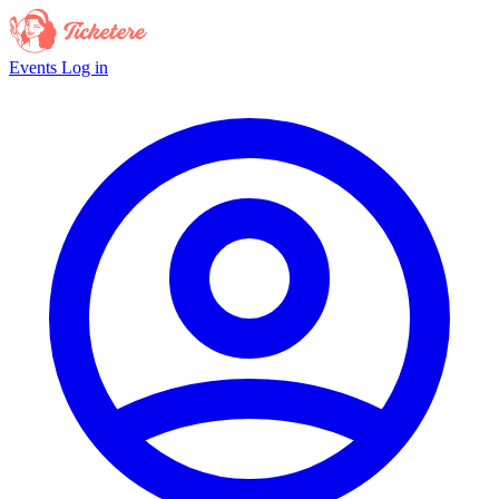
Events
Log in