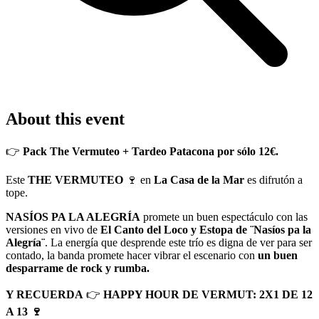
About this event
👉
Pack The Vermuteo + Tardeo Patacona por sólo 12€.
Este
THE VERMUTEO
🍷 en
La Casa de la Mar
es difrutón a
tope.
NASÍOS PA LA ALEGRÍA
promete un buen espectáculo con las
versiones en vivo de
El Canto del Loco y Estopa de ¨Nasíos pa la
Alegría¨
. La energía que desprende este trío es digna de ver para ser
contado, la banda promete hacer vibrar el escenario con
un buen
desparrame de rock y rumba.
Y RECUERDA
👉
HAPPY HOUR DE VERMUT: 2X1 DE 12
A 13 🍷