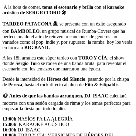
A la hora de comer,
toma el escenario y brilla
con el
karaoke
acústico de SERGIO TORO 🎤
TARDEO PATACONA 🏝️
se presenta con un éxito asegurado
con
BAMBOLEO,
un grupo musical de Rumba-Covers que ha
perfeccionado el arte de reinventar canciones de géneros tan
variados como el pop, indie y, por supuesto, la rumba, hoy los verás
en formato
BIG BAND.
A las 18h arranca este súper tardeo con
TORO Y CÍA
, el show
donde
Sergio Toro
se rodea de una banda brutal para reventar el
escenario con los temazos que marcaron una época.
Desde la intensidad de
Héroes del Silencio
, pasando por la chispa
de
Pereza
, hasta el rock directo al alma de
Fito & Fitipaldis
.
🎧
Antes de que las bandas arranquen,
DJ ISAAC
calentará
motores con una sesión cargada de ritm
o
y los temas perfectos para
empezar la fiesta por todo lo alto.
13:00h
NASÍOS PA LA ALEGRÍA
15:00h
KARAOKE ACÚSTICO
16:30h
DJ ISAAC
18:00h
TORO Y CIA: VERSIONES DE HÉROES DEL