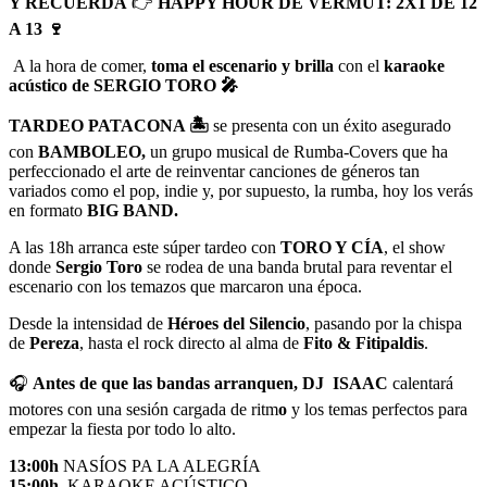
Y RECUERDA
👉
HAPPY HOUR DE VERMUT: 2X1 DE 12
A 13 🍷
A la hora de comer,
toma el escenario y brilla
con el
karaoke
acústico de SERGIO TORO 🎤
TARDEO PATACONA 🏝️
se presenta con un éxito asegurado
con
BAMBOLEO,
un grupo musical de Rumba-Covers que ha
perfeccionado el arte de reinventar canciones de géneros tan
variados como el pop, indie y, por supuesto, la rumba, hoy los verás
en formato
BIG BAND.
A las 18h arranca este súper tardeo con
TORO Y CÍA
, el show
donde
Sergio Toro
se rodea de una banda brutal para reventar el
escenario con los temazos que marcaron una época.
Desde la intensidad de
Héroes del Silencio
, pasando por la chispa
de
Pereza
, hasta el rock directo al alma de
Fito & Fitipaldis
.
🎧
Antes de que las bandas arranquen,
DJ ISAAC
calentará
motores con una sesión cargada de ritm
o
y los temas perfectos para
empezar la fiesta por todo lo alto.
13:00h
NASÍOS PA LA ALEGRÍA
15:00h
KARAOKE ACÚSTICO