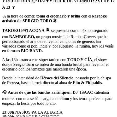
Y RECUERDA
👉
HAPPY HOUR DE VERMUT: 2X1 DE 12
A 13 🍷
A la hora de comer,
toma el escenario y brilla
con el
karaoke
acústico de SERGIO TORO 🎤
TARDEO PATACONA 🏝️
se presenta con un éxito asegurado
con
BAMBOLEO,
un grupo musical de Rumba-Covers que ha
perfeccionado el arte de reinventar canciones de géneros tan
variados como el pop, indie y, por supuesto, la rumba, hoy los verás
en formato
BIG BAND.
A las 18h arranca este súper tardeo con
TORO Y CÍA
, el show
donde
Sergio Toro
se rodea de una banda brutal para reventar el
escenario con los temazos que marcaron una época.
Desde la intensidad de
Héroes del Silencio
, pasando por la chispa
de
Pereza
, hasta el rock directo al alma de
Fito & Fitipaldis
.
🎧
Antes de que las bandas arranquen,
DJ ISAAC
calentará
motores con una sesión cargada de ritm
o
y los temas perfectos para
empezar la fiesta por todo lo alto.
13:00h
NASÍOS PA LA ALEGRÍA
15:00h
KARAOKE ACÚSTICO