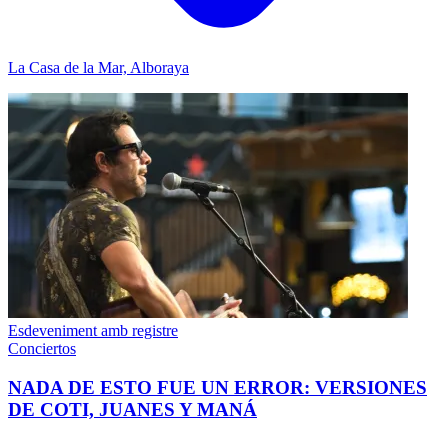
La Casa de la Mar, Alboraya
Esdeveniment amb registre
Conciertos
NADA DE ESTO FUE UN ERROR: VERSIONES
DE COTI, JUANES Y MANÁ