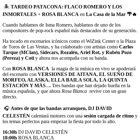
🏝️
TARDEO PATACONA:
FLACO ROMERO Y LOS
INMORTALES
+
ROSA BLANCA
en
La
Casa de la Mar 🌴🔥
Cuando hablamos de Isma Romero, hablamos de uno de los
compositores de pop-rock español más destacados de su generación.
Ha tocado en escenarios icónicos como el WiZink Center o la Plaza
de Toros de Las Ventas, y ha colaborado con artistas como
Carlos
Tarque (MClan), Sidecars, Rozalén, Ariel Rot, y Rubén Pozo
(Pereza) y Coti
y ahora nos acompaña con su banda.
Con
ROSA BLANCA
la magia de la música en vivo se apoderará
del escenario con
VERSIONES DE AITANA, EL SUEÑO DE
MORFEO, ALASKA, ELLA BAILA SOLA, LA QUINTA
ESTACIÓN Y MÁS
...
.
Tres bandas que han dejado huella en la
música española, y que ahora
Rosa Blanca
revive con un gran
directo.
🎧
Antes de que las bandas arranquen, DJ DAVID
CELESTÉN
calentará motores con una
sesión cargada de ritmo
y
los temas perfectos para empezar la fiesta por todo lo alto.
16:30h
DJ DAVID CELESTÉN
18:00h
ROSA BLANCA