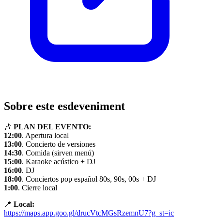
Sobre este esdeveniment
🎶
PLAN DEL EVENTO:
12:00
. Apertura local
13:00
. Concierto de versiones
14:30
. Comida (sirven menú)
15:00
. Karaoke acústico + DJ
16:00
. DJ
18:00
. Conciertos pop español 80s, 90s, 00s + DJ
1:00
. Cierre local
📍
Local:
https://maps.app.goo.gl/drucVtcMGsRzemnU7?g_st=ic