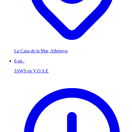
La Casa de la Mar, Alboraya
6
ag..
JAWS en V.O.S.E